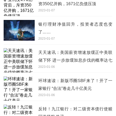
资350亿并购，1671亿负债压顶
2023-01-07
银行理财净值回升，投资者态度也变
了……
2023-01-07
天天速讯：美国薪资增速放缓正中美联
储下怀 进一步放缓加息步伐的概率达七
2023-01-06
成
环球速读：新版币圈SBF来了！开了一
家银行 “合法”卷走几十亿美元
2023-01-06
反转！九江银行：对二级资本债行使赎