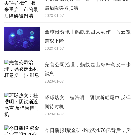
最后障碍被扫清
2023-01-07
全球最资讯丨蚂蚁集团大动作：马云投
票权下降……
2023-01-07
完善公司治理，蚂蚁走出标杆意义一步
消息
2023-01-07
环球热文：桂浩明：阴跌渐近尾声 反弹
尚待时机
2023-01-07
今日播报!紫金矿业罚没4.76亿背后，斥