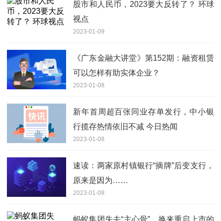
股市和人民币，2023要大反转了？ 环球
视点
2023-01-09
《广东金融大讲堂》第152期：融资租赁
可以怎样有助实体企业？
2023-01-08
新年首周超百张同业存单发行，中小银
行揽存热情依旧不减 今日热闻
2023-01-08
速读：两家原村镇银行“摘牌”后变支行，
原来是因为……
2023-01-08
蚂蚁集团失去“主心骨”，换来重启上市的