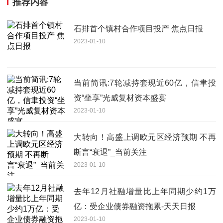
推荐内容
石排首个镇村合作项目投产 焦点日报
2023-01-10
当前简讯:7轮减持套现近60亿，信聿投
资“坐享”光威复材资本盛宴
2023-01-10
大转向！高盛上调欧元区经济预期 不再
断言“衰退”_当前关注
2023-01-10
去年12月社融增量比上年同期少约1万
亿：受企业债券融资拖累-天天日报
2023-01-10