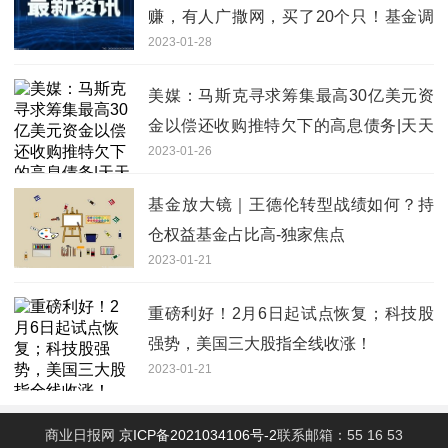
赚，有人广撒网，买了20个只！基金调
2023-01-28
查来了
美媒：马斯克寻求筹集最高30亿美元资
金以偿还收购推特欠下的高息债务|天天
2023-01-26
热闻
基金放大镜｜王德伦转型战绩如何？持
仓权益基金占比高-独家焦点
2023-01-21
重磅利好！2月6日起试点恢复；科技股
强势，美国三大股指全线收涨！
2023-01-21
商业日报网
京ICP备2021034106号-2
联系邮箱：55 16 53