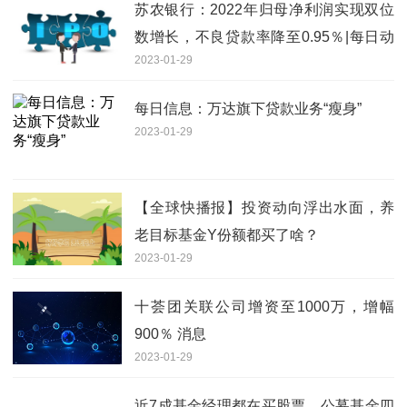
苏农银行：2022年归母净利润实现双位
数增长，不良贷款率降至0.95％|每日动
2023-01-29
态
每日信息：万达旗下贷款业务“瘦身”
2023-01-29
【全球快播报】投资动向浮出水面，养
老目标基金Y份额都买了啥？
2023-01-29
十荟团关联公司增资至1000万，增幅
900％ 消息
2023-01-29
近7成基金经理都在买股票，公募基金四