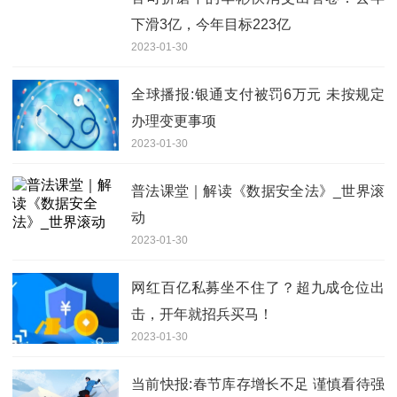
下滑3亿，今年目标223亿
2023-01-30
全球播报:银通支付被罚6万元 未按规定
办理变更事项
2023-01-30
普法课堂｜解读《数据安全法》_世界滚
动
2023-01-30
网红百亿私募坐不住了？超九成仓位出
击，开年就招兵买马！
2023-01-30
当前快报:春节库存增长不足 谨慎看待强