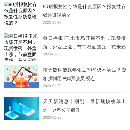
90后报复性存钱是什么原因？报复性存
钱是谁说的？
2023-01-30
每日播报!玉米市场开局不利，现货微
落，外盘上涨，节前盘面震荡，苞米还
2023-01-30
能涨价？
桔子数科借款年化近36％仍不满足？变
相强制用户购买会员 视点
2023-01-30
天天新消息丨刚刚，最新规模榜单出
炉！这些公司飙升
2023-01-29