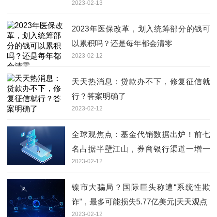
2023-02-13
2023年医保改革，划入统筹部分的钱可
以累积吗？还是每年都会清零
2023-02-12
天天热消息：贷款办不下，修复征信就
行？答案明确了
2023-02-12
全球观焦点：基金代销数据出炉！前七
名占据半壁江山，券商银行渠道一增一
2023-02-12
降…
镍市大骗局？国际巨头称遭“系统性欺
诈”，最多可能损失5.77亿美元|天天观点
2023-02-12