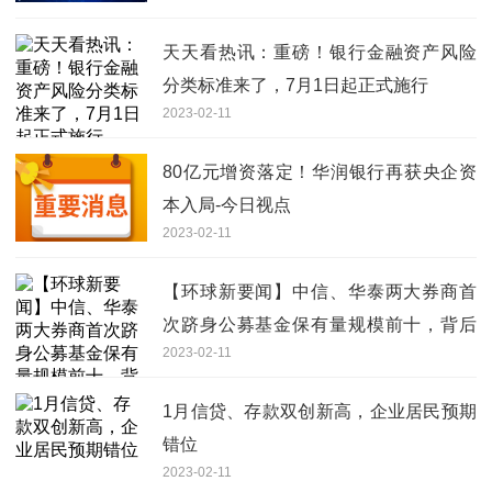
天天看热讯：重磅！银行金融资产风险
分类标准来了，7月1日起正式施行
2023-02-11
80亿元增资落定！华润银行再获央企资
本入局-今日视点
2023-02-11
【环球新要闻】中信、华泰两大券商首
次跻身公募基金保有量规模前十，背后
2023-02-11
原因竟是……
1月信贷、存款双创新高，企业居民预期
错位
2023-02-11