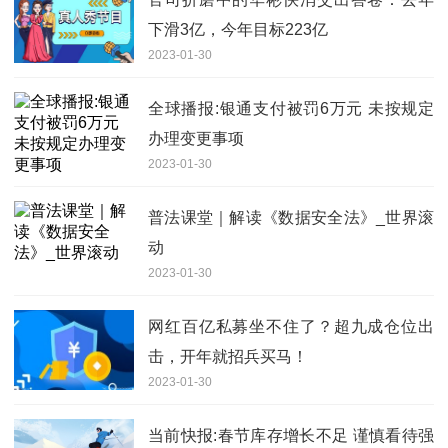
下滑3亿，今年目标223亿
2023-01-30
全球播报:银通支付被罚6万元 未按规定
办理变更事项
2023-01-30
普法课堂｜解读《数据安全法》_世界滚
动
2023-01-30
网红百亿私募坐不住了？超九成仓位出
击，开年就招兵买马！
2023-01-30
当前快报:春节库存增长不足 谨慎看待强