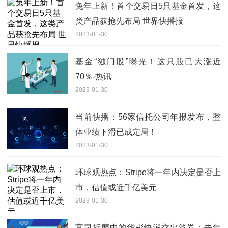
兔年上新！首个交易日5只基金首发，这
类产品获抢先布局 世界快播报
2023-01-30
基金“独门股”曝光！这只股已大涨近
70％-热讯
2023-01-30
当前快播：56家信托公司年报发布，整
体业绩下滑已成定局！
2023-01-30
环球观热点：Stripe将一年内决定是否上
市，估值或近千亿美元
2023-01-30
官司折磨中的华彬快消交出答卷：去年