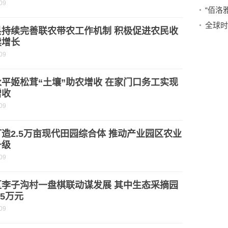
09
县持续完善联农带农工作机制 积极促进农民收
续增长
09
平姬松茸“土壤”助农增收 在家门口务工实现
增收
09
造2.5万亩现代田园综合体 推动产业园区农业
升级
09
区李子沟村一盘棋联动谋发展 其中生态采摘园
.5万元
09