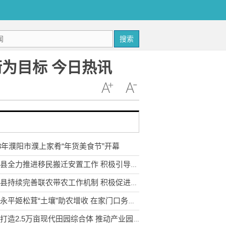
搜索
为目标 今日热讯
23年濮阳市濮上家肴“年货美食节”开幕
武定县全力推进移民搬迁安置工作 积极引导移民多渠道就业
永胜县持续完善联农带农工作机制 积极促进农民收入持续增长
云南永平姬松茸“土壤”助农增收 在家门口务工实现稳步增收
宣威打造2.5万亩现代田园综合体 推动产业园区农业转型升级