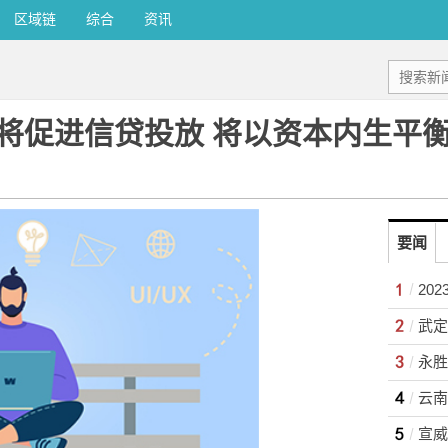
区域链
综合
资讯
将促进信贷投放 将以资本内生平衡
要闻
20