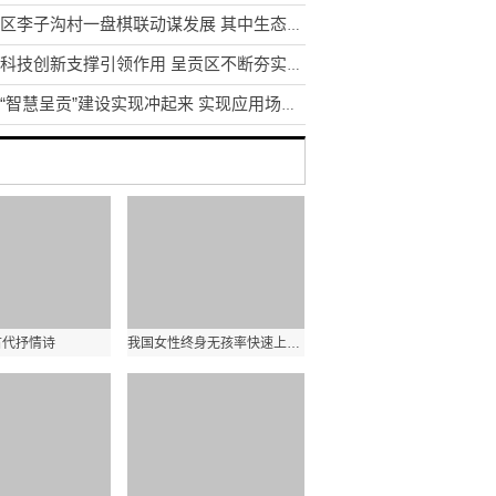
东川区李子沟村一盘棋联动谋发展 其中生态采摘园获利3.5万元
发挥科技创新支撑引领作用 呈贡区不断夯实区域创新体系建设
昆明“智慧呈贡”建设实现冲起来 实现应用场景1到N的推广
古代抒情诗
我国女性终身无孩率快速上升 2020年接近10%