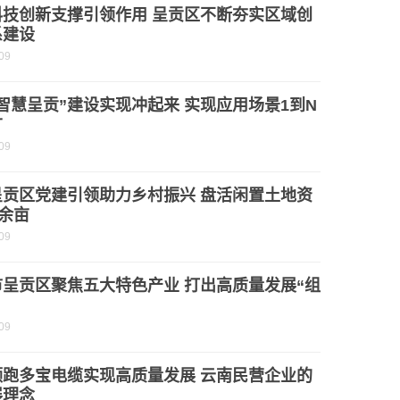
科技创新支撑引领作用 呈贡区不断夯实区域创
系建设
09
智慧呈贡”建设实现冲起来 实现应用场景1到N
广
09
呈贡区党建引领助力乡村振兴 盘活闲置土地资
0余亩
09
市呈贡区聚焦五大特色产业 打出高质量发展“组
09
领跑多宝电缆实现高质量发展 云南民营企业的
展理念