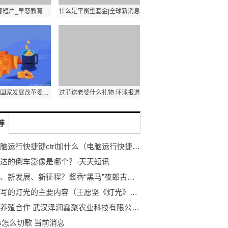
育短片_早恋教育
什么是平衡型基金|全球新消息
世界消息！国家发展改革委：做好推进有效投资重要项目中废旧设备规范回收利用工作
过节送老婆什么礼物 环球报道
荐
打开电脑运行快捷键ctrl加什么（电脑运行快捷键ctrl加什么）|当前速讯
达的倒车影像是哪个？-天天短讯
新价值、新发展、新征程？酱香“黑马”夜郎古酒又有新动作
王愿坚写的灯光的主要内容（王愿坚《灯光》主要内容） 天天看热讯
黄骨鱼养殖合作 武汉泽润鑫聚农业科技有限公司全程指导帮扶
ods怎么切歌 当前消息