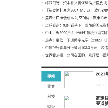
邮储银行：资本补充将促进信贷投放 将
【新要闻】直奔300万亿，这一波印钞
焦煤进口压低成本 利空钢价丨就市论市
全球看点：如何看待下一阶段的美元指
中山：近9000户企业通过“银税互动”项
热点！瑞信：下调舜宇光学（2382.HK
中信银行青岛分行被罚103.3万元：涉
世界看热讯：公司在回购，永辉超市董事
国投瑞银新锐汤龑与老将施成：还周期
因金融产品作出虚假宣传等九宗罪，江苏
202
要闻
2023-01
业界
科技
武定
渠道
财经