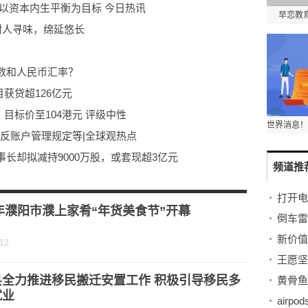
以资本内生平衡为目标 今日热讯
早恋教
耐人寻味，绵延悠长
数和人民币汇率？
目获贷超126亿元
）目标价至104港元 评级中性
违反账户管理规定等|全球观热点
长却拟减持9000万股，或套现超3亿元
频道推
以成长
银行被罚没近800万
3年濮阳市濮上家肴“年货美食节”开幕
倒车雷
-12
县全力推进移民搬迁安置工作 积极引导移民多
就业
airp