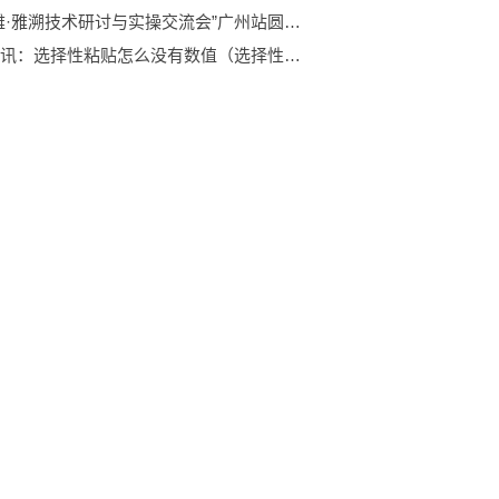
“佰洛雅·雅溯技术研讨与实操交流会”广州站圆满落幕 与广州美莱、紫馨共创水光新时代
全球时讯：选择性粘贴怎么没有数值（选择性粘贴怎么不能用）