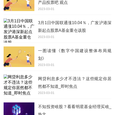
产品投票吧 观点
2023-03-01
3月1日中国联通涨10.04％，广发沪港深
新起点股票A基金重仓该股
2023-03-01
一图读懂《数字中国建设整体布局规
划》
2023-03-01
网贷利息多少才不违法？这些规定你居
然都不知道_即时焦点
2023-03-01
不知投资啥股？看看明星基金经理买啥_
热文