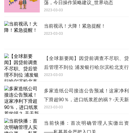
荡，今日操作策略建议_世界动态
2023-03-03
当前视讯！大降！紧急提醒！
2023-03-03
【全球新要闻】因贷前调查不尽职、贷
后管理不到位 浦发银行哈尔滨松北支行
2023-03-03
被罚30万元
多家造纸公司接连公告预减！这家净利
下滑超90％，进口纸浆惹的祸？-天天新
2023-03-03
资讯
当前快播：首次明确管理人实缴出资
——私募基金严把入口关