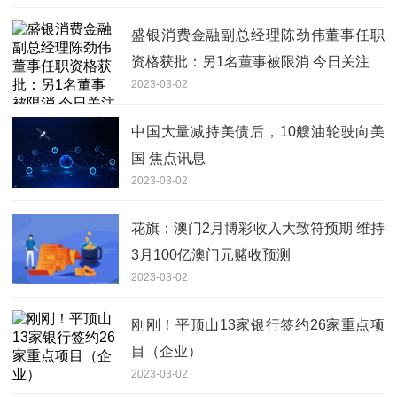
盛银消费金融副总经理陈劲伟董事任职
资格获批：另1名董事被限消 今日关注
2023-03-02
中国大量减持美债后，10艘油轮驶向美
国 焦点讯息
2023-03-02
花旗：澳门2月博彩收入大致符预期 维持
3月100亿澳门元赌收预测
2023-03-02
刚刚！平顶山13家银行签约26家重点项
目（企业）
2023-03-02