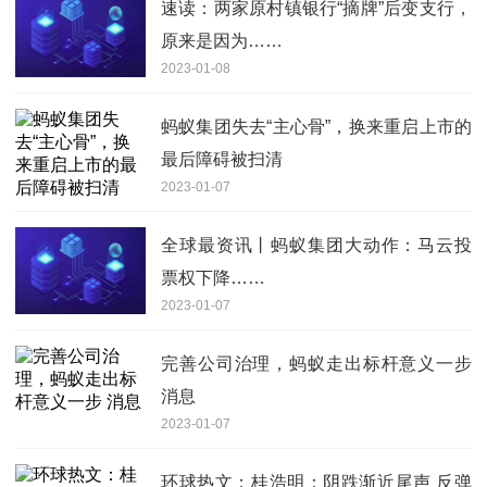
速读：两家原村镇银行“摘牌”后变支行，
原来是因为……
2023-01-08
蚂蚁集团失去“主心骨”，换来重启上市的
最后障碍被扫清
2023-01-07
全球最资讯丨蚂蚁集团大动作：马云投
票权下降……
2023-01-07
完善公司治理，蚂蚁走出标杆意义一步
消息
2023-01-07
环球热文：桂浩明：阴跌渐近尾声 反弹