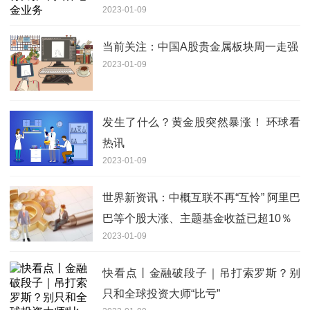
2023-01-09
当前关注：中国A股贵金属板块周一走强
2023-01-09
发生了什么？黄金股突然暴涨！ 环球看
热讯
2023-01-09
世界新资讯：中概互联不再“互怜” 阿里巴
巴等个股大涨、主题基金收益已超10％
2023-01-09
快看点丨金融破段子｜吊打索罗斯？别
只和全球投资大师“比亏”