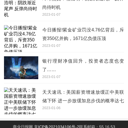
尚待时机
2023-01-07
今日播报!紫金矿业罚没4.76亿背后，斥
资350亿并购，1671亿负债压顶
2023-01-07
银行理财净值回升，投资者态度也变
了……
2023-01-07
天天速讯：美国薪资增速放缓正中美联
储下怀 进一步放缓加息步伐的概率达七
2023-01-06
成
商业日报网
京ICP备2021034106号-2
联系邮箱：55 16 53