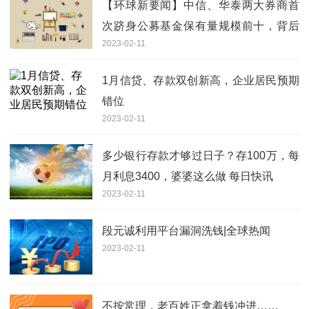
【环球新要闻】中信、华泰两大券商首
次跻身公募基金保有量规模前十，背后
2023-02-11
原因竟是……
1月信贷、存款双创新高，企业居民预期
错位
2023-02-11
多少银行存款才够过日子？存100万，每
月利息3400，婆婆这么做 每日快讯
2023-02-11
段元诚利用平台漏洞洗钱|全球热闻
2023-02-11
不按常理，老百姓正拿着钱冲进……