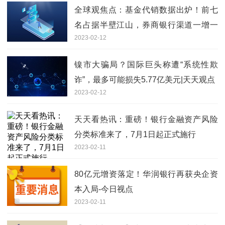
全球观焦点：基金代销数据出炉！前七
名占据半壁江山，券商银行渠道一增一
2023-02-12
降…
镍市大骗局？国际巨头称遭“系统性欺
诈”，最多可能损失5.77亿美元|天天观点
2023-02-12
天天看热讯：重磅！银行金融资产风险
分类标准来了，7月1日起正式施行
2023-02-11
80亿元增资落定！华润银行再获央企资
本入局-今日视点
2023-02-11