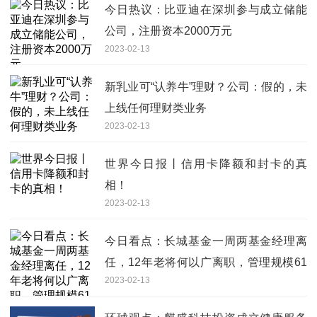
今日热议：比亚迪在深圳参与成立储能
公司，注册资本2000万元
2023-02-13
新乳业可“认养牛”理财？公司：假的，未
上线任何理财类业务
2023-02-13
世界今日报丨信用卡降额和封卡的真
相！
2023-02-13
今日看点：长城基金一周两基金经理离
任，12年老将何以广离职，管理规模61
2023-02-13
亿