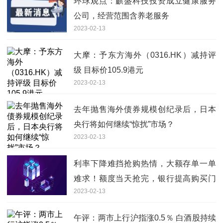
环球观点：麒盛科技投资成立健康服务
公司，经营范围含养老服务
2023-02-13
大摩：予东方海外（0316.HK）减持评
级 目标价105.9港元
2023-02-13
去年抛售海外债券规模创纪录后，日本
央行将如何继续“惊扰”市场？
2023-02-13
利率下降难挡抢购热情，大额存单一单
难求！额度当天抢完，银行提高购买门
2023-02-13
槛-天天热闻
午评：两市上行沪指涨0.5％ 白酒股持续