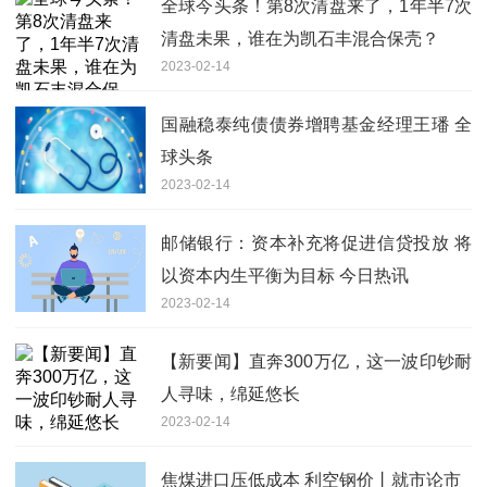
全球今头条！第8次清盘来了，1年半7次
清盘未果，谁在为凯石丰混合保壳？
2023-02-14
国融稳泰纯债债券增聘基金经理王璠 全
球头条
2023-02-14
邮储银行：资本补充将促进信贷投放 将
以资本内生平衡为目标 今日热讯
2023-02-14
【新要闻】直奔300万亿，这一波印钞耐
人寻味，绵延悠长
2023-02-14
焦煤进口压低成本 利空钢价丨就市论市