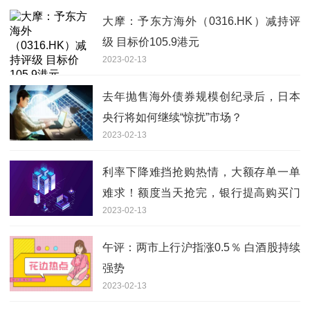
大摩：予东方海外（0316.HK）减持评
级 目标价105.9港元
2023-02-13
去年抛售海外债券规模创纪录后，日本
央行将如何继续“惊扰”市场？
2023-02-13
利率下降难挡抢购热情，大额存单一单
难求！额度当天抢完，银行提高购买门
2023-02-13
槛-天天热闻
午评：两市上行沪指涨0.5％ 白酒股持续
强势
2023-02-13