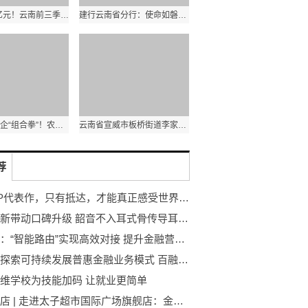
20817.86亿元！云南前三季度经济持续恢复稳中向好
建行云南省分行：使命如磐当好高质量发展“及时雨”
打好金融助企“组合拳”！农发行普洱市分行积极支持粮食产业发展
云南省宣威市板桥街道李家湾村：困难古稀老人告别挑水吃
荐
法国VP代表作，只有抵达，才能真正感受世界之最
技术革新带动口碑升级 韶音不入耳式骨传导耳机不负旗舰之名
钱小乐：“智能路由”实现高效对接 提升金融营销服务
银行业探索可持续发展普惠金融业务模式 百融云创为中小企业解决燃眉之急
维学校为技能加码 让就业更简单
周末探店 | 走进太子超市国际广场旗舰店：金边最美超市, 新晋网红打卡点等你来！