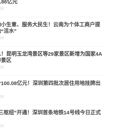
7.86亿元
-28
”动小生意、服务大民生！云南为个体工商户提
“活水”
-28
！昆明玉龙湾景区等29家景区新增为国家4A
游景区
-28
100.08亿元！深圳第四批次居住用地挂牌出
-28
三枢纽”开通！深圳首条地铁14号线今日正式
-28