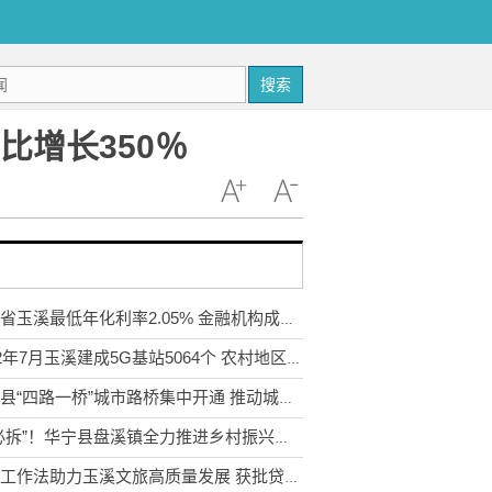
搜索
比增长350％
云南省玉溪最低年化利率2.05% 金融机构成立科技企业攻关队
2022年7月玉溪建成5G基站5064个 农村地区7699座占比61%
元江县“四路一桥”城市路桥集中开通 推动城市基础设施不断完善
“六必拆”！华宁县盘溪镇全力推进乡村振兴示范点建设
三个工作法助力玉溪文旅高质量发展 获批贷款额度4.33亿元